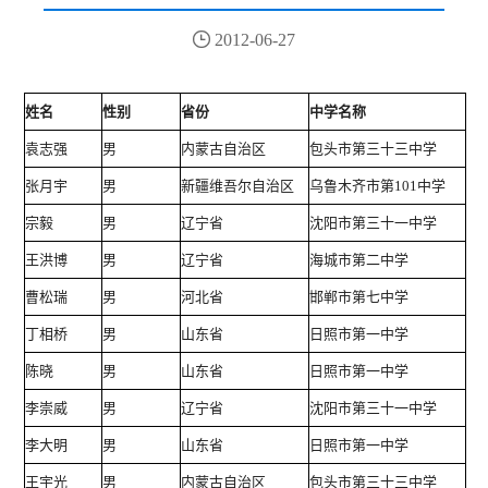

2012-06-27
姓名
性别
省份
中学名称
证
袁志强
男
内蒙古自治区
包头市第三十三中学
一
张月宇
男
新疆维吾尔自治区
乌鲁木齐市第101中学
二
宗毅
男
辽宁省
沈阳市第三十一中学
二
王洪博
男
辽宁省
海城市第二中学
二
曹松瑞
男
河北省
邯郸市第七中学
二
丁相桥
男
山东省
日照市第一中学
二
陈晓
男
山东省
日照市第一中学
二
李崇威
男
辽宁省
沈阳市第三十一中学
二
李大明
男
山东省
日照市第一中学
二
王宇光
男
内蒙古自治区
包头市第三十三中学
二