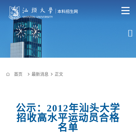

首页
最新消息
正文



公示：2012年汕头大学
招收高水平运动员合格
名单