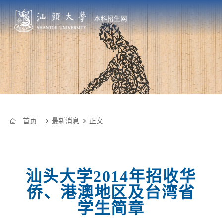
首页
最新消息
正文



汕头大学2014年招收华
侨、港澳地区及台湾省
学生简章