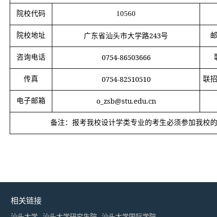
院校代码
10560
243
院校地址
广东省汕头市大学路
号
0754-86503666
咨询电话
0754-82510510
传真
联
o_zsb@stu.edu.cn
电子邮箱
备注：报考我校
设计学类专业的考生必须参加我校
相关链接
汕头大学
汕头大学研究生院
汕头大学国际学院