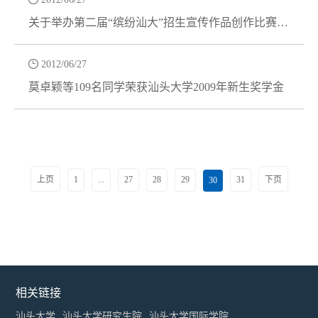
关于举办第二届“缤纷汕大”招生宣传作品创作比赛的
通知

2012/06/27
莫卓颖等109名同学荣获汕头大学2009年新生奖学金
上页
1
...
27
28
29
31
下页
30
相关链接
汕头大学
汕头大学研究生院
汕头大学国际学院