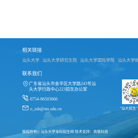
相关链接
汕头大学
汕头大学研究生院
汕头大学国际学院
汕头大学
联系我们

广东省汕头市金平区大学路243号汕
头大学行政中心223招生办公室

0754-86503666

“汕大招生
o_zsb@stu.edu.cn
版权所有© 汕头大学本科招生网 技术支持：
商策科技