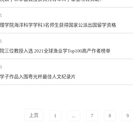
5
汕大理学院海洋科学学科3名师生获得国家公派出国留学资格
5
学院三位教授入选 2021全球渔业学Top100高产作者榜单
3
汕大学子作品入围粤光杯最佳人文纪录片
上页
1
...
7
8
9