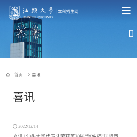

首页
喜讯


喜讯

2022/12/14
喜讯 | 汕头大学代表队荣获第20届“贸仲杯”国际商事