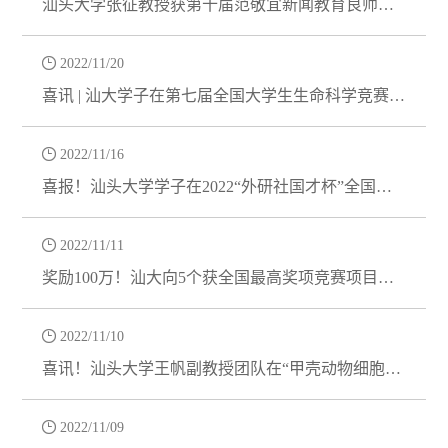
汕头大学张征教授获第十届范敬宜新闻教育良师
奖！

2022/11/20
喜讯 | 汕大学子在第七届全国大学生生命科学竞赛中
斩获全国一等奖

2022/11/16
喜报！汕头大学学子在2022“外研社国才杯”全国英
语演讲、写作与阅读大赛（广东赛...

2022/11/11
奖励100万！汕大向5个获全国最高奖项竞赛项目发
放奖励资金

2022/11/10
喜讯！汕头大学王帆副教授团队在“甲壳动物细胞免
疫学研究”取得新进展

2022/11/09