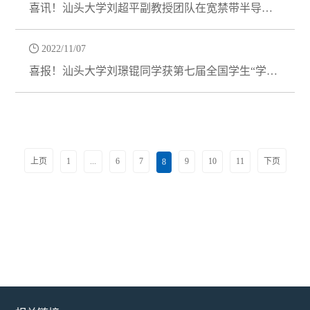
喜讯！汕头大学刘超平副教授团队在宽禁带半导体
材料研究上取得新进展

2022/11/07
喜报！汕头大学刘璟锟同学获第七届全国学生“学宪
法 讲宪法”广东省赛区决赛知识竞...
上页
1
...
6
7
9
10
11
下页
8