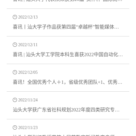
模拟仲裁庭竞赛全国二等奖

2022/12/13
喜讯丨汕大学子作品获第四届“卓越杯”智能媒体作
品大赛三等奖

2022/12/11
喜讯 | 汕头大学工学院本科生喜获2022中国自动化大
会优秀论文奖

2022/12/05
喜讯！全国优秀个人＋1，省级优秀团队+1、优秀个
人+3

2022/11/24
汕头大学获广东省社科规划2022年度四类研究专项4
项立项

2022/11/23